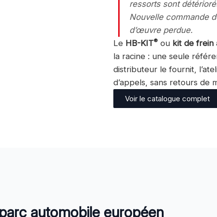
ressorts sont détérioré
Nouvelle commande de p
d’œuvre perdue.
®
Le
HB-KIT
ou
kit de frei
la racine : une seule référe
distributeur le fournit, l’ate
d’appels, sans retours de 
Voir le catalogue complet
 parc automobile européen