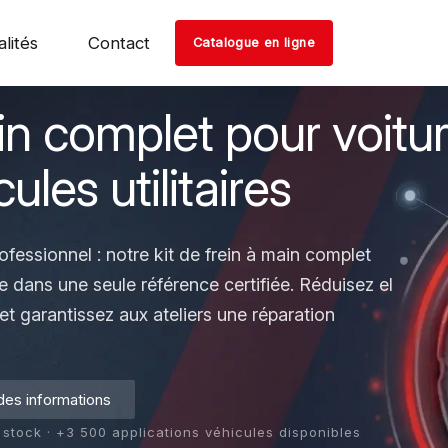
lités
Contact
Catalogue en ligne
ain complet pour voitu
ules utilitaires
rofessionnel : notre kit de frein à main complet
dans une seule référence certifiée. Réduisez el
et garantissez aux ateliers une réparation
es informations
 stock · +3 500 applications véhicules disponibles