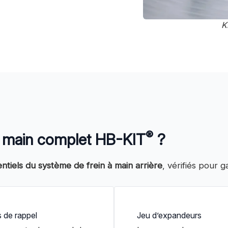
K
®
 à main complet HB-KIT
?
tiels du système de frein à main arrière
, vérifiés pour g
 de rappel
Jeu d’expandeurs