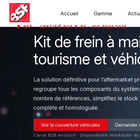
Accueil
Gamme
Actua
▶ BSF · CERTIFIÉ ECE R-90 · ISO 9001:2015
Kit de frein à m
tourisme et véhic
La solution définitive pour l’aftermarket p
regroupe tous les composants du système 
nombre de références, simplifiez le stock 
complète et homologuée.
Voir la couverture véhicules
Demander d
Canal B2B exclusif · Disponibilité immédiate du