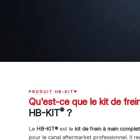
PRODUIT HB-KIT®
Qu'est-ce que le kit de fre
®
HB-KIT
?
Le
HB-KIT®
est le
kit de frein à main complet
pour le canal aftermarket professionnel. Il 